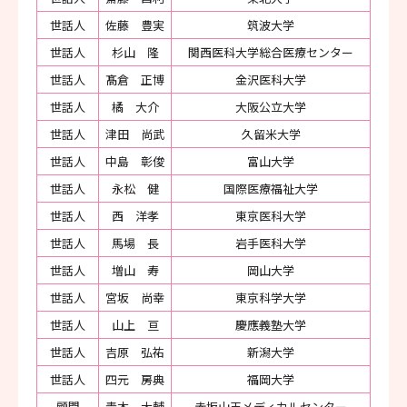
世話人
佐藤 豊実
筑波大学
世話人
杉山 隆
関西医科大学総合医療センター
世話人
髙倉 正博
金沢医科大学
世話人
橘 大介
大阪公立大学
世話人
津田 尚武
久留米大学
世話人
中島 彰俊
富山大学
世話人
永松 健
国際医療福祉大学
世話人
西 洋孝
東京医科大学
世話人
馬場 長
岩手医科大学
世話人
増山 寿
岡山大学
世話人
宮坂 尚幸
東京科学大学
世話人
山上 亘
慶應義塾大学
世話人
吉原 弘祐
新潟大学
世話人
四元 房典
福岡大学
顧問
青木 大輔
赤坂山王メディカルセンター