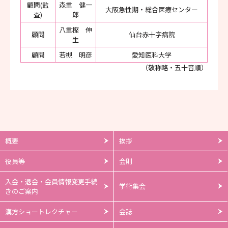
顧問(監
森重 健一
大阪急性期・総合医療センター
査)
郎
八重樫 伸
顧問
仙台赤十字病院
生
顧問
若槻 明彦
愛知医科大学
（敬称略・五十音順）
概要
挨拶
役員等
会則
入会・退会・会員情報変更手続
学術集会
きのご案内
漢方ショートレクチャー
会誌