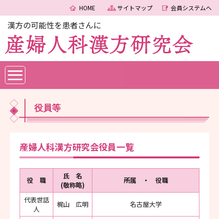
HOME
サイトマップ
会員システムへ
漢方の可能性を患者さんに
役員等
産婦人科漢方研究会役員一覧
氏 名
役 職
所属 ・ 役職
(敬称略)
代表世話
梶山 広明
名古屋大学
人