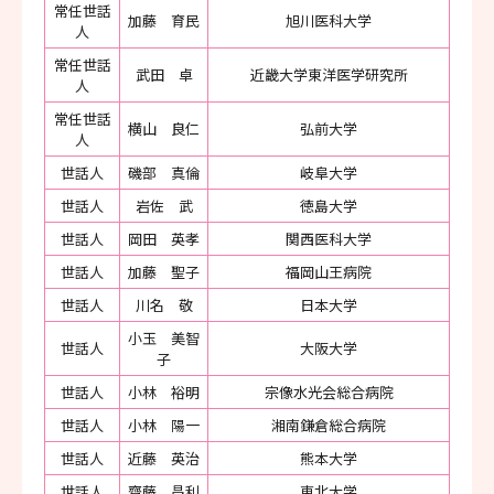
常任世話
加藤 育民
旭川医科大学
人
常任世話
武田 卓
近畿大学東洋医学研究所
人
常任世話
横山 良仁
弘前大学
人
世話人
磯部 真倫
岐阜大学
世話人
岩佐 武
徳島大学
世話人
岡田 英孝
関西医科大学
世話人
加藤 聖子
福岡山王病院
世話人
川名 敬
日本大学
小玉 美智
世話人
大阪大学
子
世話人
小林 裕明
宗像水光会総合病院
世話人
小林 陽一
湘南鎌倉総合病院
世話人
近藤 英治
熊本大学
世話人
齋藤 昌利
東北大学