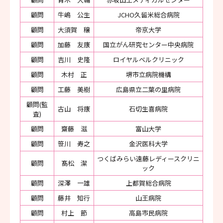
顧問
牛嶋 公生
JCHO久留米総合病院
顧問
大須賀 穣
帝京大学
顧問
加藤 友康
国立がん研究センター中央病院
顧問
吉川 史隆
ロイヤルベルクリニック
顧問
木村 正
堺市立病院機構
顧問
工藤 美樹
広島県立二葉の里病院
顧問(監
古山 将康
石切生喜病院
査)
顧問
齋藤 滋
富山大学
顧問
笹川 寿之
金沢医科大学
つくばみらい遠藤レディースクリニ
顧問
髙松 潔
ック
顧問
深澤 一雄
上都賀総合病院
顧問
藤井 知行
山王病院
顧問
村上 節
高島市民病院